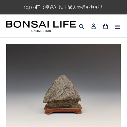
コ
10,000円（税込）以上購入で送料無料！
ン
テ
ン
検索
ログイン
カート
ツ
に
ス
キ
ッ
プ
す
る