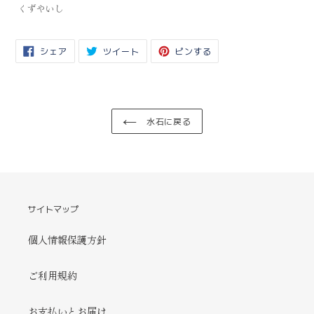
くずやいし
ト
に
商
FACEBOOK
TWITTER
PINTEREST
シェア
ツイート
ピンする
品
で
に
で
を
シ
投
ピ
ェ
稿
ン
追
ア
す
す
す
る
る
加
る
す
る
水石に戻る
サイトマップ
個人情報保護方針
ご利用規約
お支払いとお届け