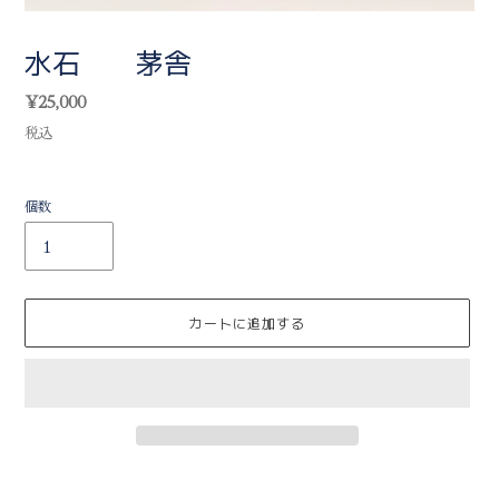
水石 茅舎
通
¥25,000
常
税込
価
格
個数
カートに追加する
カ
ー