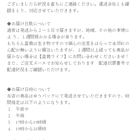
ございましたら状況を直ちにご連絡ください。運送会社とも確
認をとり、対応させていただきます。
◆お届け日数について
通常は発送から２～５日で届きますが、地域、その他の事情に
よ り、１週間程かかる場合が有ります。
もちろん盆栽は生き物ですので細心の注意をはらって水切れの
心配が無いように梱包いたますが、１週間以上経っても商品が
届かない場合は【盆栽ライフ】にお問い合わせくださいませ！
また、ご注文メールでお知らせしております 配達伝票番号で
配達状況をご確認いただけます。
◆お届け日時について
当店の商品はゆうパックにて発送させていただきますので、時
間指定は以下のようになります。
１．午前中
２．午後
３．17時から19時頃
４．19時から21頃時