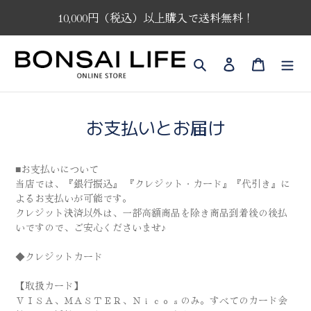
コ
10,000円（税込）以上購入で送料無料！
ン
テ
ン
検索
ログイン
カート
ツ
に
ス
キ
お支払いとお届け
ッ
プ
す
る
■お支払いについて
当店では、『銀行振込』 『クレジット・カード』『代引き』に
よるお支払いが可能です。
クレジット決済以外は、一部高額商品を除き商品到着後の後払
いですので、ご安心くださいませ♪
◆クレジットカード
【取扱カード】
ＶＩＳＡ、ＭＡＳＴＥＲ、Ｎｉｃｏｓのみ。すべてのカード会