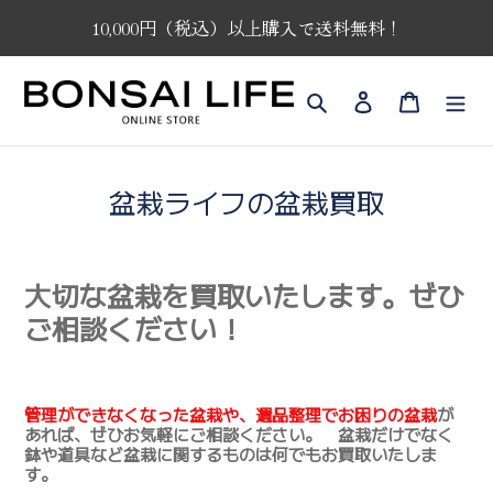
コ
10,000円（税込）以上購入で送料無料！
ン
テ
ン
検索
ログイン
カート
ツ
に
ス
キ
盆栽ライフの盆栽買取
ッ
プ
す
る
大切な盆栽を買取いたします。ぜひ
ご相談ください！
管理ができなくなった盆栽や、遺品整理でお困りの盆栽
が
あれば、ぜひお気軽にご相談ください。 盆栽だけでなく
鉢や道具など盆栽に関するものは何でもお買取いたしま
す。