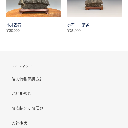
本抹香石
水石 茅舎
通
¥20,000
通
¥25,000
常
常
価
価
格
格
サイトマップ
個人情報保護方針
ご利用規約
お支払いとお届け
会社概要