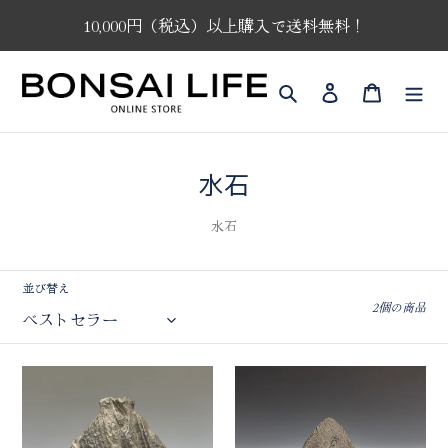
コ
10,000円（税込）以上購入で送料無料！
ン
テ
ン
検索
ログイン
カート
ツ
に
ス
キ
コ
水石
ッ
プ
レ
す
水石
ク
る
シ
並び替え
ョ
2個の商品
ン
:
本
水
抹
石
香
茅
石
舎