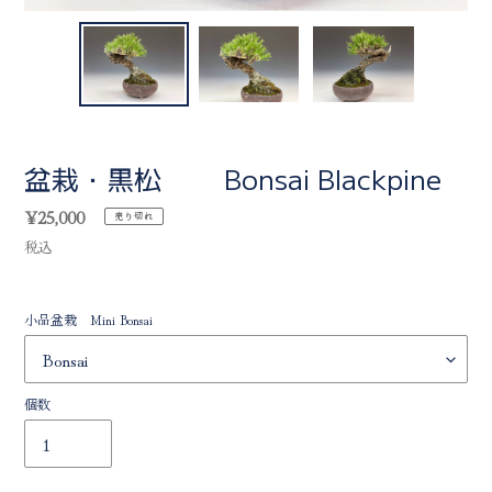
盆栽・黒松 Bonsai Blackpine
通
¥25,000
売り切れ
常
税込
価
格
小品盆栽 Mini Bonsai
個数