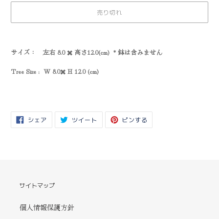
売り切れ
カ
ー
サイズ： 左右 8.0 ✖️ 高さ12.0(cm) * 鉢は含みません
ト
に
Tree Size : W 8.0✖️ H 12.0 (cm)
商
品
を
追
加
FACEBOOK
TWITTER
PINTEREST
シェア
ツイート
ピンする
す
で
に
で
る
シ
投
ピ
ェ
稿
ン
ア
す
す
す
る
る
る
サイトマップ
個人情報保護方針