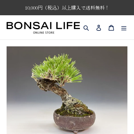
コ
10,000円（税込）以上購入で送料無料！
ン
テ
ン
検索
ログイン
カート
ツ
に
ス
キ
ッ
プ
す
る