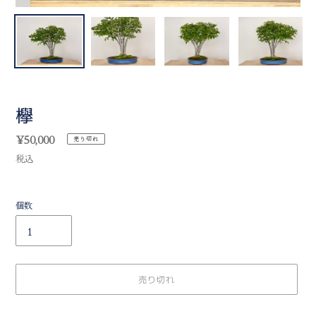
欅
通
¥50,000
売り切れ
常
税込
価
格
個数
売り切れ
カ