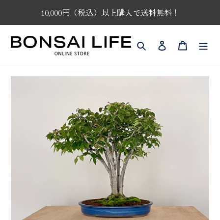
コ
10,000円（税込）以上購入で送料無料！
ン
テ
ン
検索
ログイン
カート
ツ
に
ス
キ
ッ
プ
す
る