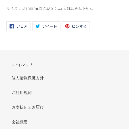
ー
サイズ：左右60.0
✖️
高さ48.0（
cm) ※
鉢は含みません
ト
に
商
FACEBOOK
TWITTER
PINTEREST
シェア
ツイート
ピンする
品
で
に
で
を
シ
投
ピ
ェ
稿
ン
追
ア
す
す
す
る
る
加
る
す
る
サイトマップ
個人情報保護方針
ご利用規約
お支払いとお届け
会社概要