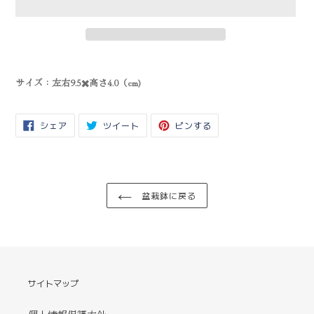
カ
ー
サイズ：左右9.5
✖️
高さ
4.0
（
cm)
ト
に
商
FACEBOOK
TWITTER
PINTEREST
シェア
ツイート
ピンする
品
で
に
で
を
シ
投
ピ
ェ
稿
ン
追
ア
す
す
す
る
る
加
る
す
る
盆栽鉢に戻る
サイトマップ