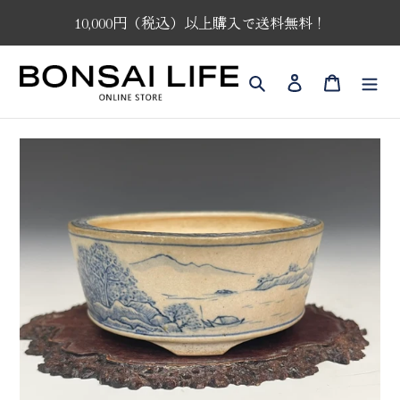
コ
10,000円（税込）以上購入で送料無料！
ン
テ
ン
検索
ログイン
カート
ツ
に
ス
キ
ッ
プ
す
る