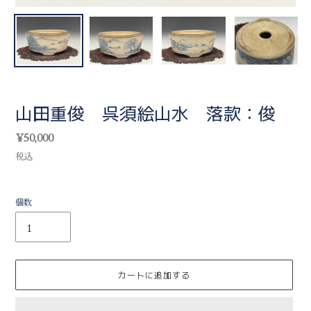
山田重俊 呉須絵山水 落款：俊
通
¥50,000
常
税込
価
格
個数
カートに追加する