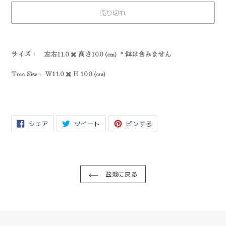
売り切れ
カ
ー
サイズ： 左右11.0 ✖️ 高さ10.0 (cm) * 鉢は含みません
ト
に
Tree Size : W11.0 ✖️ H 10.0 (cm)
商
品
を
追
加
FACEBOOK
TWITTER
PINTEREST
シェア
ツイート
ピンする
す
で
に
で
る
シ
投
ピ
ェ
稿
ン
ア
す
す
す
る
る
る
盆栽に戻る