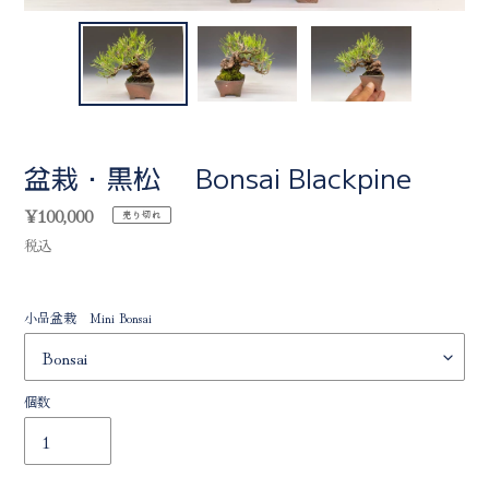
盆栽・黒松 Bonsai Blackpine
通
¥100,000
売り切れ
常
税込
価
格
小品盆栽 Mini Bonsai
個数