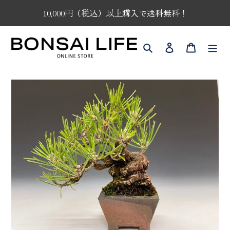
コ
10,000円（税込）以上購入で送料無料！
ン
テ
ン
検索
ログイン
カート
ツ
に
ス
キ
ッ
プ
す
る