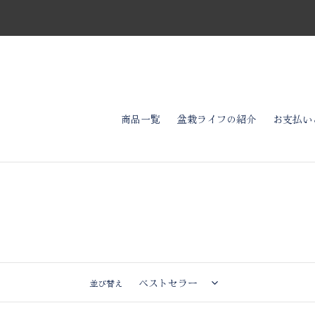
コ
ン
テ
ン
ツ
に
ス
キ
商品一覧
盆栽ライフの紹介
お支払い
ッ
プ
す
る
並び替え