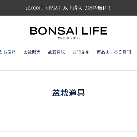
10,000円（税込）以上購入で送料無料！
とお届け
会社概要
盆栽買取
お問合せ
商品よくある質問
コ
盆栽道具
レ
ク
シ
ョ