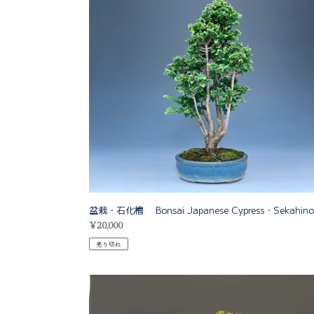
石
化
檜
Bonsai
Japanese
Cypress・
Sekahinoki
盆栽・石化檜 Bonsai Japanese Cypress・Sekahino
通
¥20,000
常
売り切れ
価
格
盆
栽・
真