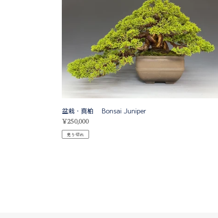
柏
Bonsai
Juniper
盆栽・真柏 Bonsai Juniper
通
¥250,000
常
売り切れ
価
格