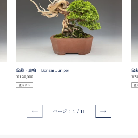
柏
柏
Bonsai
Bons
Juniper
Juni
盆栽・真柏 Bonsai Juniper
盆栽
通
¥120,000
通
¥50
常
常
売り切れ
売
価
価
格
格
ページ： 1 / 10
前
次
の
の
ペ
ペ
ー
ー