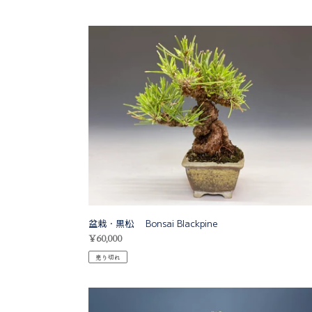
盆
栽・
黒
松
Bonsai
Blackpine
盆栽・黒松 Bonsai Blackpine
通
¥60,000
常
売り切れ
価
格
盆
栽・