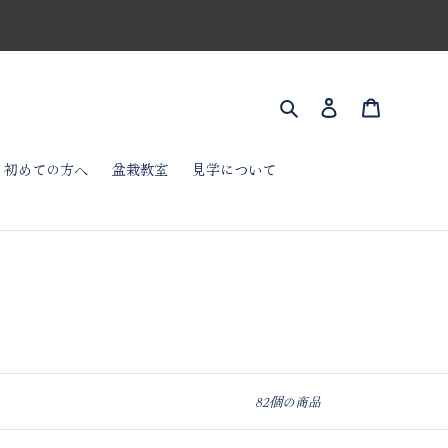
検索
ログイン
カート
初めての方へ
盆栽教室
見学について
82個の商品