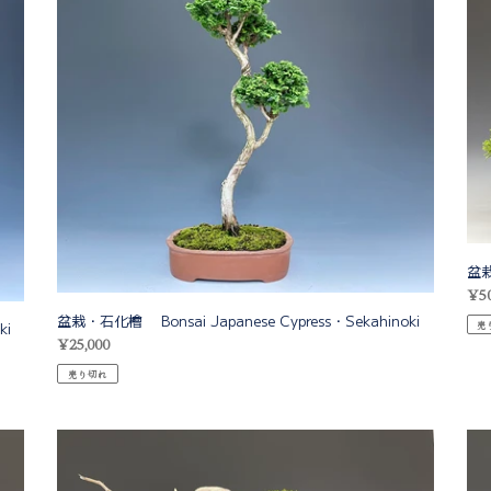
石
真
化
柏
檜
Bons
Bonsai
Juni
Japanese
Cypress・
Sekahinoki
盆栽
通
¥50
常
盆栽・石化檜 Bonsai Japanese Cypress・Sekahinoki
ki
売
価
通
¥25,000
格
常
売り切れ
価
格
盆
盆
栽・
栽
真
真