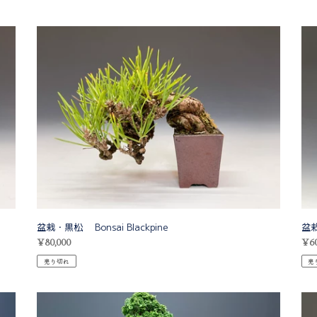
ン
:
盆
盆
栽・
栽
黒
真
松
柏
Bonsai
Bons
Blackpine
Juni
盆栽・黒松 Bonsai Blackpine
盆栽
通
¥80,000
通
¥60
常
常
売り切れ
売
価
価
格
格
盆
盆
栽・
栽