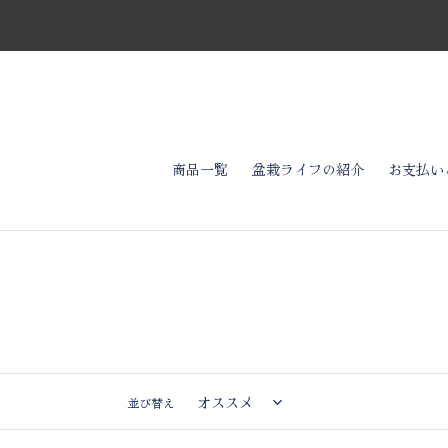
コ
ン
テ
ン
ツ
に
ス
キ
商品一覧
盆栽ライフの紹介
お支払い
ッ
プ
す
る
並び替え